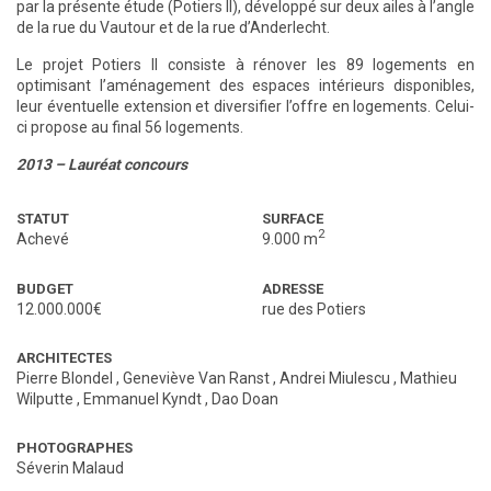
par la présente étude (Potiers II), développé sur deux ailes à l’angle
de la rue du Vautour et de la rue d’Anderlecht.
Le projet Potiers II consiste à rénover les 89 logements en
optimisant l’aménagement des espaces intérieurs disponibles,
leur éventuelle extension et diversifier l’offre en logements. Celui-
ci propose au final 56 logements.
2013 – Lauréat concours
STATUT
SURFACE
2
Achevé
9.000 m
BUDGET
ADRESSE
12.000.000€
rue des Potiers
ARCHITECTES
Pierre Blondel
,
Geneviève Van Ranst
,
Andrei Miulescu
,
Mathieu
Wilputte
,
Emmanuel Kyndt
,
Dao Doan
PHOTOGRAPHES
Séverin Malaud