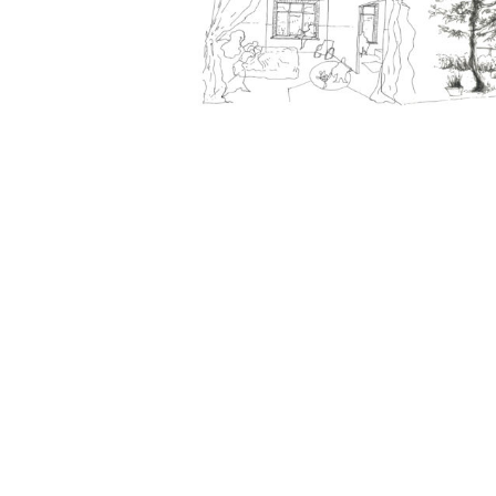
ales pour
isite fait
 constats
tentielle