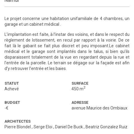
Namur
Le projet concerne une habitation unifamiliale de 4 chambres, un
garage et un cabinet médical .
L’implantation est faite, à l’instar des voisins, et dans le respect du
règlement de lotissement, en recul par rapport à la voirie. De ce
fait là le gabarit se fait plus discret et peu imposant.Le cabinet
médical et le garage sont implantés dans le talus, si bien qu’ils
disparaissent totalement de la vue en regardant depuis la rue et
l’entrée de la parcelle. Le terrain se dégage sur la façade est afin
d’y retrouver l’entrée et les baies.
STATUT
SURFACE
2
Achevé
450 m
BUDGET
ADRESSE
-€
avenue Maurice des Ombiaux
ARCHITECTES
Pierre Blondel
,
Serge Eloi
,
Daniel De Buck
,
Beatriz Gonzalez Ruiz