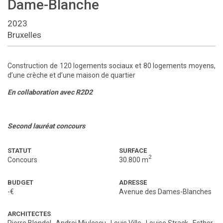
Dame-Blanche
2023
Bruxelles
Construction de 120 logements sociaux et 80 logements moyens,
d’une crèche et d’une maison de quartier
En collaboration avec R2D2
Second lauréat concours
STATUT
SURFACE
2
Concours
30.800 m
BUDGET
ADRESSE
-€
Avenue des Dames-Blanches
ARCHITECTES
Pierre Blondel
,
Andrei Miulescu
,
Louis Ville
,
Louise Strack
,
Esther